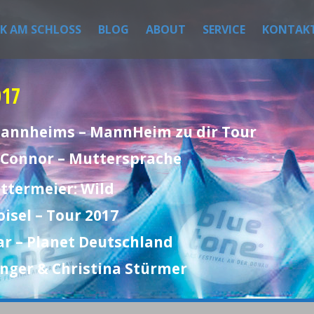
IK AM SCHLOSS
BLOG
ABOUT
SERVICE
KONTAK
017
 Mannheims – MannHeim zu dir Tour
h Connor – Muttersprache
ttermeier: Wild
oisel – Tour 2017
ar – Planet Deutschland
inger & Christina Stürmer