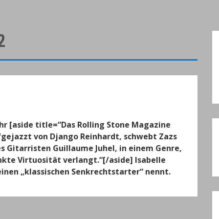
2
Uhr [aside title=“Das Rolling Stone Magazine
aufgejazzt von Django Reinhardt, schwebt Zazs
 Gitarristen Guillaume Juhel, in einem Genre,
te Virtuosität verlangt.“[/aside] Isabelle
einen „klassischen Senkrechtstarter“ nennt.