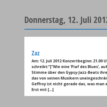
Donnerstag, 12. Juli 201
Zaz
Am: 12. Juli 2012 Konzertbeginn: 21.00 
schreibt:“]“Wie eine ‘Piaf des Blues’, 
Stimme über den Gypsy-Jazz-Beats ihres
das von seinen Musikern uneingeschränk
Geffroy ist nicht gerade das, was man 
Erst mit […]