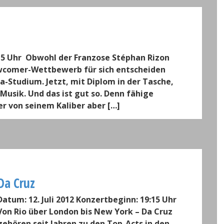
:15 Uhr Obwohl der Franzose Stéphan Rizon
ewcomer-Wettbewerb für sich entscheiden
a-Studium. Jetzt, mit Diplom in der Tasche,
 Musik. Und das ist gut so. Denn fähige
ger von seinem Kaliber aber […]
Da Cruz
Datum: 12. Juli 2012 Konzertbeginn: 19:15 Uhr
Von Rio über London bis New York – Da Cruz
gehören seit Jahren zu den Top-Acts in den