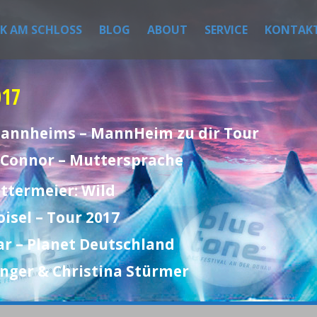
IK AM SCHLOSS
BLOG
ABOUT
SERVICE
KONTAK
017
 Mannheims – MannHeim zu dir Tour
h Connor – Muttersprache
ttermeier: Wild
oisel – Tour 2017
ar – Planet Deutschland
inger & Christina Stürmer