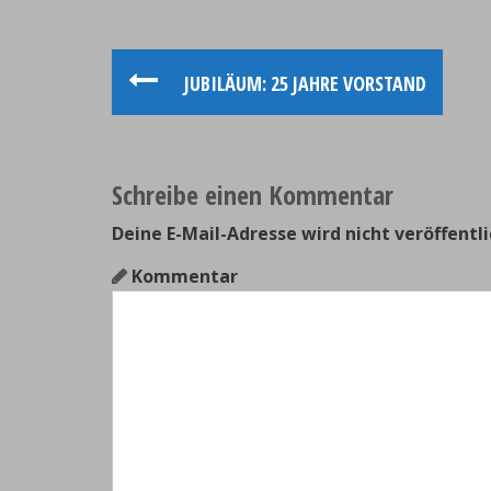
P
JUBILÄUM: 25 JAHRE VORSTAND
o
s
Schreibe einen Kommentar
t
Deine E-Mail-Adresse wird nicht veröffentli
n
Kommentar
a
v
i
g
a