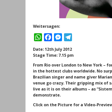
Weitersagen:
W
F
M
T
h
a
e
el
Date: 12th July 2012
a
c
ss
e
Stage Time: 7.15 pm
ts
e
e
g
From Rio over London to New York – fo
A
b
n
r
in the hottest clubs worldwide. No surp
p
o
g
a
Brazilian singer and name giver Marian
p
o
er
m
venue go crazy. Their gripping mix of 
live as it is on their albums – as “Sist
k
demonstrate.
Click on the Picture for a Video-Previe