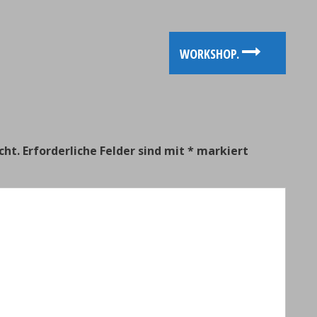
WORKSHOP.
cht.
Erforderliche Felder sind mit
*
markiert