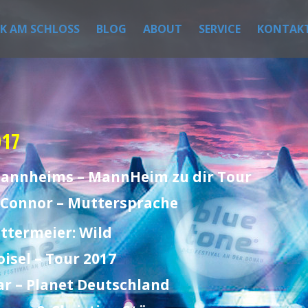
IK AM SCHLOSS
BLOG
ABOUT
SERVICE
KONTAK
017
 Mannheims – MannHeim zu dir Tour
h Connor – Muttersprache
ttermeier: Wild
oisel – Tour 2017
ar – Planet Deutschland