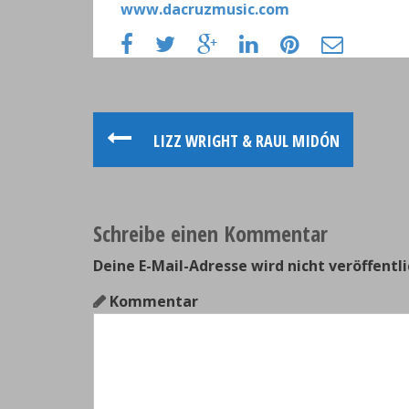
www.dacruzmusic.com
P
LIZZ WRIGHT & RAUL MIDÓN
o
s
Schreibe einen Kommentar
t
Deine E-Mail-Adresse wird nicht veröffentli
n
Kommentar
a
v
i