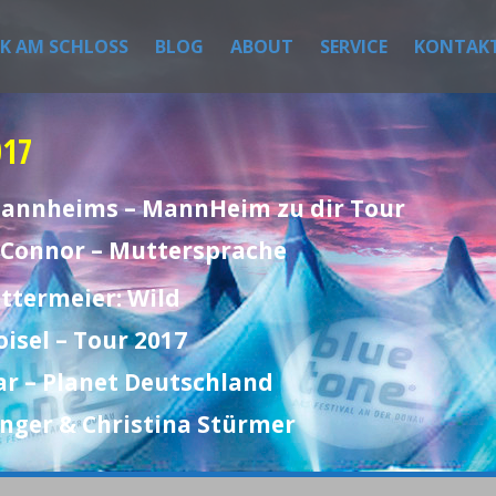
IK AM SCHLOSS
BLOG
ABOUT
SERVICE
KONTAK
017
 Mannheims – MannHeim zu dir Tour
h Connor – Muttersprache
ttermeier: Wild
oisel – Tour 2017
ar – Planet Deutschland
inger & Christina Stürmer