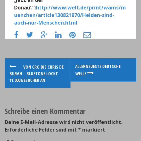
‚Jazz an der
Donau‘.“:
http://www.welt.de/print/wams/m
uenchen/article130821970/Helden-sind-
auch-nur-Menschen.html
P
ALLERNEUESTE DEUTSCHE
VON CRO BIS CHRIS DE
BURGH – BLUETONE LOCKT
WELLE
o
11.000 BESUCHER AN
s
t
Schreibe einen Kommentar
n
Deine E-Mail-Adresse wird nicht veröffentlicht.
a
Erforderliche Felder sind mit
*
markiert