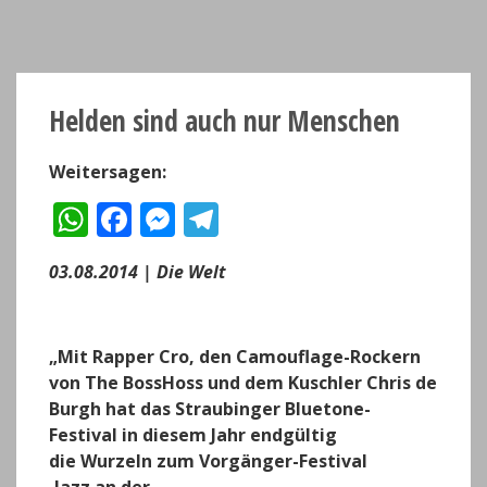
Helden sind auch nur Menschen
Weitersagen:
W
F
M
T
h
a
e
el
03.08.2014 | Die Welt
a
c
ss
e
ts
e
e
g
A
b
n
r
„Mit Rapper Cro, den Camouflage-Rockern
p
o
g
a
von The BossHoss und dem Kuschler Chris de
Burgh hat das Straubinger Bluetone-
p
o
er
m
Festival in diesem Jahr endgültig
k
die Wurzeln zum Vorgänger-Festival