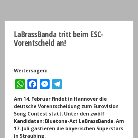
LaBrassBanda tritt beim ESC-
Vorentscheid an!
Weitersagen:
W
F
M
T
h
a
e
el
Am 14. Februar findet in Hannover die
a
c
ss
e
deutsche Vorentscheidung zum Eurovision
ts
e
e
g
Song Contest statt. Unter den zwölf
A
b
n
r
Kandidaten: Bluetone-Act LaBrassBanda. Am
17. Juli gastieren die bayerischen Superstars
p
o
g
a
in Straubing.