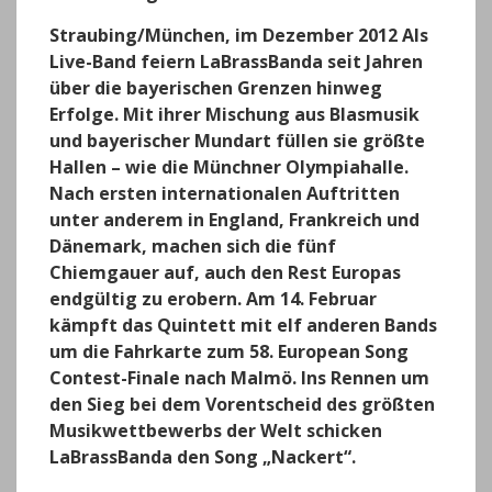
p
o
er
m
Straubing/München, im Dezember 2012
Als
k
Live-Band feiern LaBrassBanda seit Jahren
über die bayerischen Grenzen hinweg
Erfolge. Mit ihrer Mischung aus Blasmusik
und bayerischer Mundart füllen sie größte
Hallen – wie die Münchner Olympiahalle.
Nach ersten internationalen Auftritten
unter anderem in England, Frankreich und
Dänemark, machen sich die fünf
Chiemgauer auf, auch den Rest Europas
endgültig zu erobern. Am 14. Februar
kämpft das Quintett mit elf anderen Bands
um die Fahrkarte zum 58. European Song
Contest-Finale nach Malmö. Ins Rennen um
den Sieg bei dem Vorentscheid des größten
Musikwettbewerbs der Welt schicken
LaBrassBanda den Song „Nackert“.