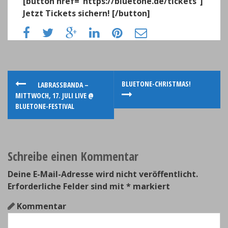
[button href=“https://bluetone.de/tickets“]
Jetzt Tickets sichern! [/button]
P
BLUETONE-CHRISTMAS!
LABRASSBANDA –
MITTWOCH, 17. JULI LIVE @
o
BLUETONE-FESTIVAL
s
t
Schreibe einen Kommentar
n
Deine E-Mail-Adresse wird nicht veröffentlicht.
a
Erforderliche Felder sind mit
*
markiert
v
Kommentar