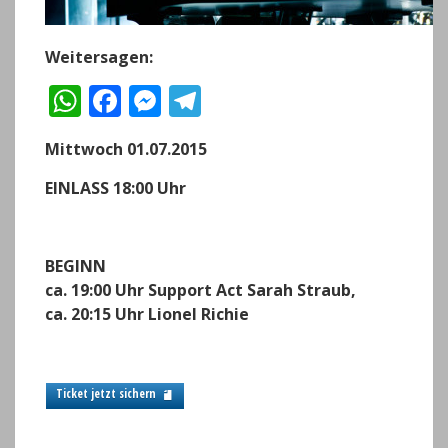
Weitersagen:
W
F
M
T
h
a
e
el
Mittwoch 01.07.2015
a
c
ss
e
ts
e
e
g
EINLASS 18:00 Uhr
A
b
n
r
p
o
g
a
BEGINN
p
o
er
m
ca. 19:00 Uhr Support Act Sarah Straub,
ca. 20:15 Uhr Lionel Richie
k
Ticket jetzt sichern