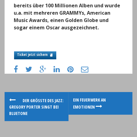
bereits über 100 Millionen Alben und wurde
u.a. mit mehreren GRAMMYs, American
Music Awards, einen Golden Globe und
sogar einem Oscar ausgezeichnet.
Ticket jetzt sichern
P
EIN FEUERWERK AN
DER GRÖSSTE DES JAZZ: G
REGORY PORTER SINGT BEI B
EMOTIONEN
o
LUETONE
s