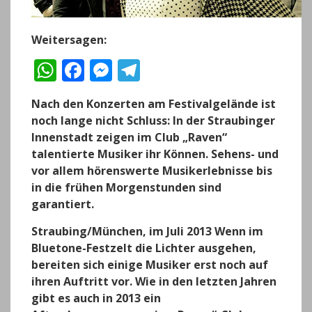
Weitersagen:
W
F
M
T
h
a
e
el
Nach den Konzerten am Festivalgelände ist
a
c
ss
e
noch lange nicht Schluss: In der Straubinger
ts
e
e
g
Innenstadt zeigen im Club „Raven“
A
b
n
r
talentierte Musiker ihr Können. Sehens- und
vor allem hörenswerte Musikerlebnisse bis
p
o
g
a
in die frühen Morgenstunden sind
p
o
er
m
garantiert.
k
Straubing/München, im Juli 2013
Wenn im
Bluetone-Festzelt die Lichter ausgehen,
bereiten sich einige Musiker erst noch auf
ihren Auftritt vor. Wie in den letzten Jahren
gibt es auch in 2013 ein