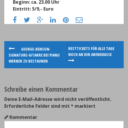
Beginn: ca. 23.00 Uhr
Eintritt: 5/9,- Euro
P
RESTTICKETS FÜR ALLE TAGE
GEORGE-BENSON-
NOCH AN DER ABENDKASSE
SIGNATURE-GITARRE BEI PIANO
o
WERNER ZU BESTAUNEN
s
t
Schreibe einen Kommentar
n
Deine E-Mail-Adresse wird nicht veröffentlicht.
a
Erforderliche Felder sind mit
*
markiert
v
Kommentar