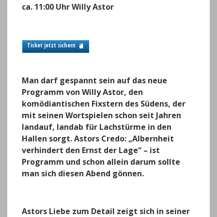
p
o
er
m
ca. 11:00 Uhr Willy Astor
k
Ticket jetzt sichern
Man darf gespannt sein auf das neue
Programm von Willy Astor, den
komödiantischen Fixstern des Südens, der
mit seinen Wortspielen schon seit Jahren
landauf, landab für Lachstürme in den
Hallen sorgt.
Astors Credo: „Albernheit
verhindert den Ernst der Lage“ – ist
Programm und schon allein darum sollte
man sich diesen Abend gönnen.
Astors Liebe zum Detail zeigt sich in seiner