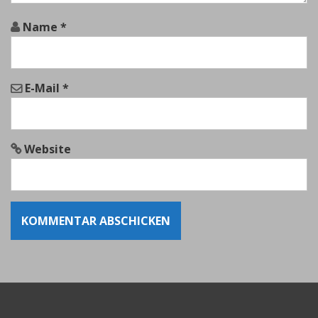
i
o
Name
*
n
E-Mail
*
Website