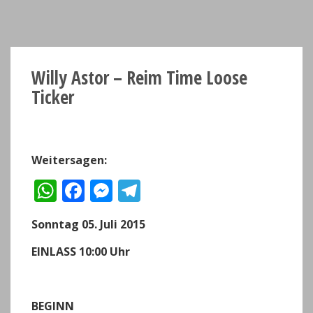
Willy Astor – Reim Time Loose
Ticker
Weitersagen:
W
F
M
T
h
a
e
el
Sonntag
05. Juli 2015
a
c
ss
e
ts
e
e
g
EINLASS 10:00 Uhr
A
b
n
r
p
o
g
a
BEGINN