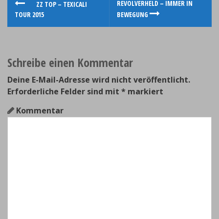
P
REVOLVERHELD – IMMER IN
ZZ TOP – TEXICALI
TOUR 2015
BEWEGUNG
o
s
Schreibe einen Kommentar
t
n
Deine E-Mail-Adresse wird nicht veröffentlicht.
Erforderliche Felder sind mit
*
markiert
a
Kommentar
v
i
g
a
t