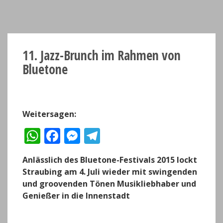
11. Jazz-Brunch im Rahmen von
Bluetone
Weitersagen:
W
F
M
T
h
a
e
el
Anlässlich des Bluetone-Festivals 2015 lockt
a
c
ss
e
Straubing am 4. Juli wieder mit swingenden
ts
e
e
g
und groovenden Tönen Musikliebhaber und
A
b
n
r
Genießer in die Innenstadt
p
o
g
a