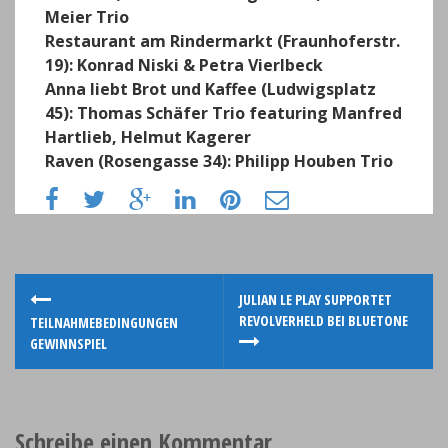
Meier Trio
Restaurant am Rindermarkt (Fraunhoferstr.
19):
Konrad Niski & Petra Vierlbeck
Anna liebt Brot und Kaffee (Ludwigsplatz
45):
Thomas Schäfer Trio featuring Manfred
Hartlieb, Helmut Kagerer
Raven (Rosengasse 34):
Philipp Houben Trio
P
JULIAN LE PLAY SUPPORTET
REVOLVERHELD BEI BLUETONE
TEILNAHMEBEDINGUNGEN
o
GEWINNSPIEL
s
t
Schreibe einen Kommentar