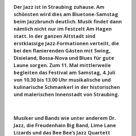
p
o
er
m
Der Jazz ist in Straubing zuhause. Am
k
schönsten wird dies am Bluetone-Samstag
beim Jazzbrunch deutlich. Musik findet dann
nämlich nicht nur im Festzelt Am Hagen
statt. In der ganzen Altstadt sind
erstklassige Jazz-Formationen verteilt, die
bei den flanierenden Gästen mit Swing,
Dixieland, Bossa-Nova und Blues für gute
Laune sorgen. Zum 11. Mal mittlerweile
begleiten das Festival am Samstag, 4. Juli
von 10.30 bis 13.00 Uhr musikalische und
kulinarische Schmankerl in der historischen
und malerischen Innenstadt von Straubing.
Musiker und Bands wie unter anderem Dr.
Jazz, die Freudenhain Big Band, Lime Lane
Lizards und das Bee Bee’s Jazz Quartett