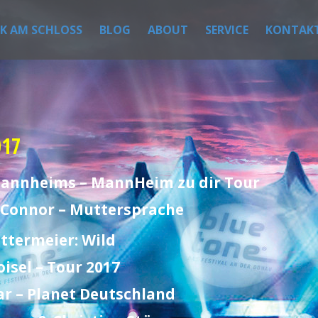
IK AM SCHLOSS
BLOG
ABOUT
SERVICE
KONTAK
017
 Mannheims – MannHeim zu dir Tour
h Connor – Muttersprache
ttermeier: Wild
oisel – Tour 2017
ar – Planet Deutschland