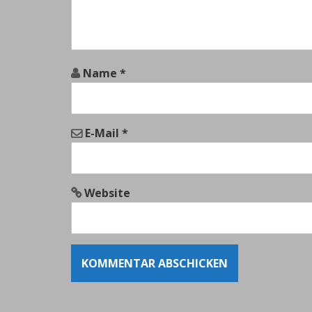
a
t
i
o
Name
*
n
E-Mail
*
Website