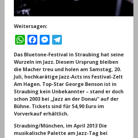
Weitersagen:
W
F
M
T
h
a
e
el
Das Bluetone-Festival in Straubing hat seine
a
c
ss
e
Wurzeln im Jazz. Diesem Ursprung bleiben
ts
e
e
g
die Macher treu und holen am Samstag, 20.
A
b
n
r
Juli, hochkarätige Jazz-Acts ins Festival-Zelt
Am Hagen. Top-Star George Benson ist in
p
o
g
a
Straubing kein Unbekannter – stand er doch
p
o
er
m
schon 2003 bei „Jazz an der Donau“ auf der
k
Bühne. Tickets sind für 54,90 Euro im
Vorverkauf erhältlich.
Straubing/München, im April 2013
Die
musikalische Palette am Jazz-Tag bei