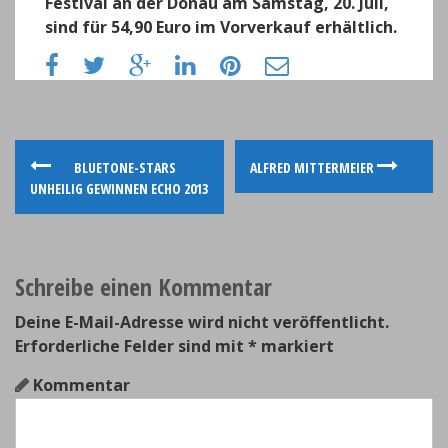
Festival an der Donau am Samstag, 20. Juli,
sind für 54,90 Euro im Vorverkauf erhältlich.
P
BLUETONE-STARS
ALFRED MITTERMEIER
UNHEILIG GEWINNEN ECHO 2013
o
s
Schreibe einen Kommentar
t
n
Deine E-Mail-Adresse wird nicht veröffentlicht.
Erforderliche Felder sind mit
*
markiert
a
Kommentar
v