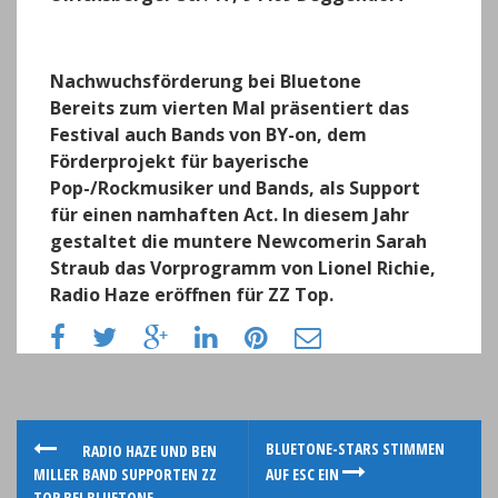
Nachwuchsförderung bei Bluetone
Bereits zum vierten Mal präsentiert das
Festival auch Bands von BY-on, dem
Förderprojekt für bayerische
Pop-/Rockmusiker und Bands, als Support
für einen namhaften Act. In diesem Jahr
gestaltet die muntere Newcomerin Sarah
Straub das Vorprogramm von Lionel Richie,
Radio Haze eröffnen für ZZ Top.
P
BLUETONE-STARS STIMMEN
RADIO HAZE UND BEN
MILLER BAND SUPPORTEN ZZ
AUF ESC EIN
TOP BEI BLUETONE