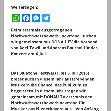
Weitersagen:
W
F
M
T
h
a
e
el
Beim erstmals ausgetragenen
a
c
ss
e
Nachwuchswettbewerb „newtone“ suchen
ts
e
e
g
wir gemeinsam mit DONAU TV die Vorband
A
b
n
r
von Adel Tawil und Andreas Bourani für das
Konzert am 4. Juli
p
o
g
a
p
o
er
m
k
Das Bluetone Festival (1. bis 5. Juli 2015)
bietet auch in diesem Jahr aufstrebenden
Musikern die Chance, das Publikum zu
begeistern. In diesem Jahr tragen wir
gemeinsam mit DONAU TV erstmals den
Nachwuchswettbewerb
newtone
für
Musiker aus Niederbayern aus. „Von Anfang