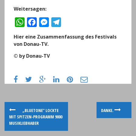
Weitersagen:
W
F
M
T
h
a
e
el
Hier eine Zusammenfassung des Festivals
a
c
ss
e
von Donau-TV.
ts
e
e
g
© by Donau-TV
A
b
n
r
p
o
g
a
p
o
er
m
k
P
„BLUETONE“ LOCKTE
DANKE.
MIT SPITZEN-PROGRAMM 9000
o
MUSIKLIEBHABER