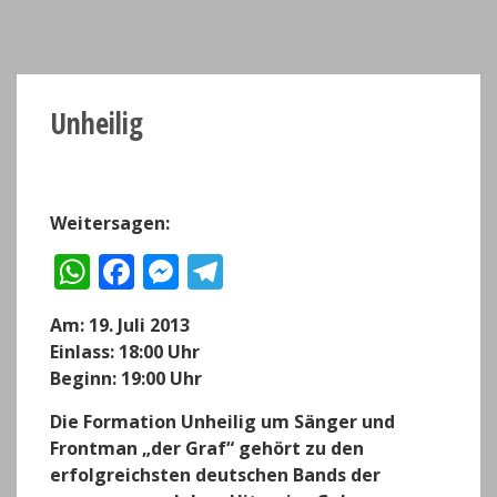
Unheilig
Weitersagen:
W
F
M
T
h
a
e
el
Am: 19. Juli 2013
a
c
ss
e
Einlass: 18:00 Uhr
ts
e
e
g
Beginn: 19:00 Uhr
A
b
n
r
Die Formation Unheilig um Sänger und
p
o
g
a
Frontman „der Graf“ gehört zu den
p
o
er
m
erfolgreichsten deutschen Bands der