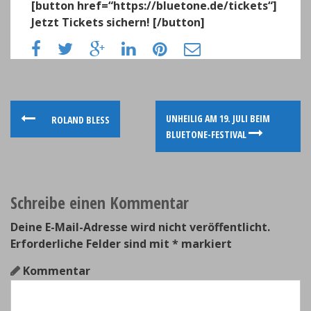
[button href=“https://bluetone.de/tickets“]
Jetzt Tickets sichern! [/button]
P
UNHEILIG AM 19. JULI BEIM
ROLAND BLESS
BLUETONE-FESTIVAL
o
s
Schreibe einen Kommentar
t
n
Deine E-Mail-Adresse wird nicht veröffentlicht.
Erforderliche Felder sind mit
*
markiert
a
Kommentar
v